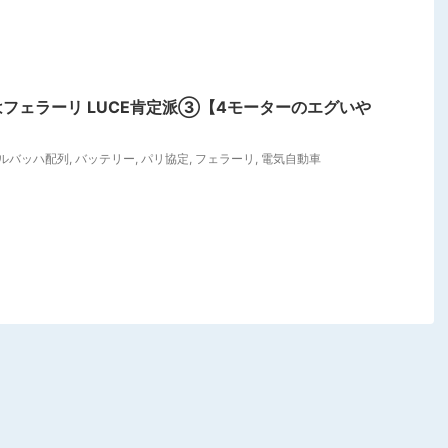
フェラーリ LUCE肯定派③【4モーターのエグいや
ルバッハ配列
,
バッテリー
,
パリ協定
,
フェラーリ
,
電気自動車