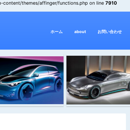
ontent/themes/affinger/functions.php on line
7910
ホーム
about
お問い合わせ