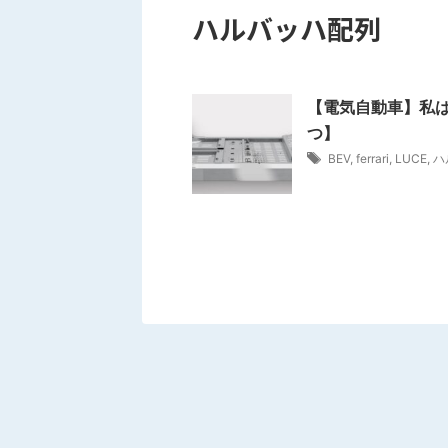
ハルバッハ配列
【電気自動車】私は
つ】
BEV
,
ferrari
,
LUCE
,
ハ