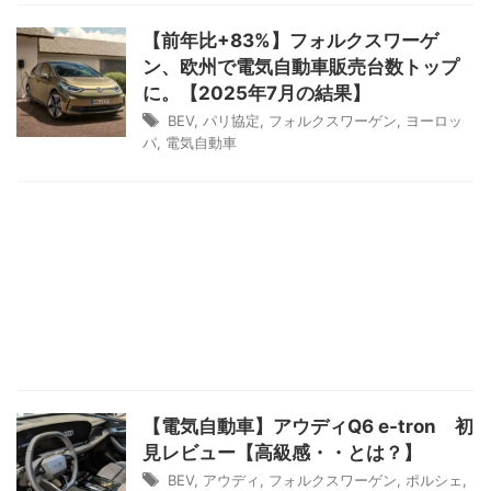
【前年比+83%】フォルクスワーゲ
ン、欧州で電気自動車販売台数トップ
に。【2025年7月の結果】
BEV
,
パリ協定
,
フォルクスワーゲン
,
ヨーロッ
パ
,
電気自動車
【電気自動車】アウディQ6 e-tron 初
見レビュー【高級感・・とは？】
BEV
,
アウディ
,
フォルクスワーゲン
,
ポルシェ
,