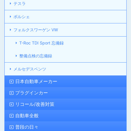
テスラ
ポルシェ
フォルクスワーゲン VW
T-Roc TDI Sport 忘備録
整備点検の忘備録
メルセデスベンツ
日本自動車メーカー
プラグインカー
リコール/改善対策
自動車全般
普段の日々