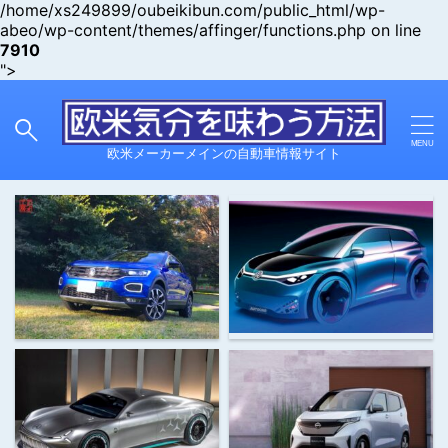
/home/xs249899/oubeikibun.com/public_html/wp-
abeo/wp-content/themes/affinger/functions.php on line
7910
">
欧米メーカーメインの自動車情報サイト