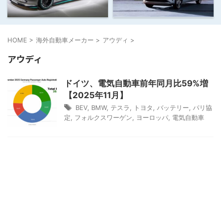
HOME
>
海外自動車メーカー
>
アウディ
>
アウディ
ドイツ、電気自動車前年同月比59%増
【2025年11月】
BEV
,
BMW
,
テスラ
,
トヨタ
,
バッテリー
,
パリ協
定
,
フォルクスワーゲン
,
ヨーロッパ
,
電気自動車