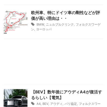
欧州車、特にドイツ車の剛性などが評
価が高い理由は・・
BMW
,
ニュルブルクリンク
,
フォルクスワーゲ
ン
,
ヨーロッパ
【BEV】数年後にアウディA4が復活す
るらしい【電気】
A4
,
BEV
,
アウディ
,
パリ協定
,
フォルクスワー