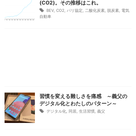
(CO2)。その推移はこれ。
BEV
,
CO2
,
パリ協定
,
二酸化炭素
,
脱炭素
,
電気
自動車
習慣を変える難しさを痛感 ～義父の
デジタル化とわたしのパターン～
デジタル化
,
同居
,
生活習慣
,
義父