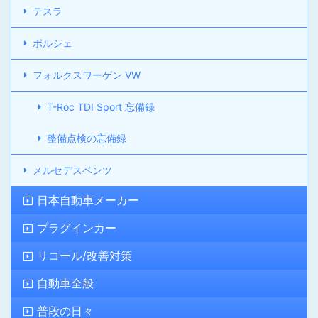
テスラ
ポルシェ
フォルクスワーゲン VW
T-Roc TDI Sport 忘備録
整備点検の忘備録
メルセデスベンツ
日本自動車メーカー
プラグインカー
リコール/改善対策
自動車全般
普段の日々