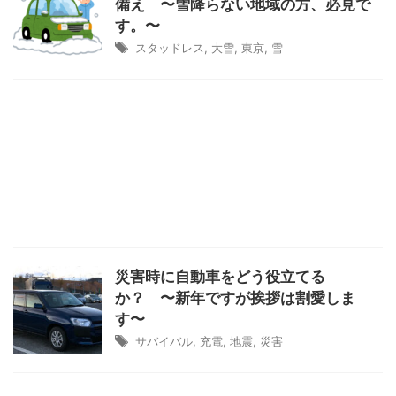
備え 〜雪降らない地域の方、必見で
す。〜
スタッドレス
,
大雪
,
東京
,
雪
災害時に自動車をどう役立てる
か？ 〜新年ですが挨拶は割愛しま
す〜
サバイバル
,
充電
,
地震
,
災害