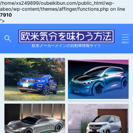
/home/xs249899/oubeikibun.com/public_html/wp-
abeo/wp-content/themes/affinger/functions.php on line
7910
">
欧米メーカーメインの自動車情報サイト