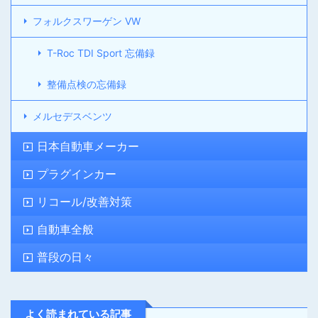
フォルクスワーゲン VW
T-Roc TDI Sport 忘備録
整備点検の忘備録
メルセデスベンツ
日本自動車メーカー
プラグインカー
リコール/改善対策
自動車全般
普段の日々
よく読まれている記事