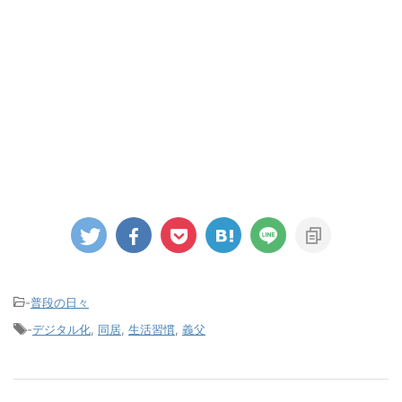
-
普段の日々
-
デジタル化
,
同居
,
生活習慣
,
義父