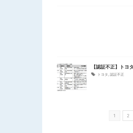
【認証不正】トヨ
トヨタ
,
認証不正
1
2