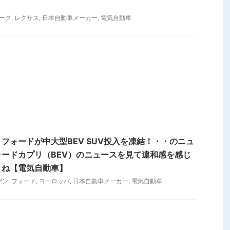
ーク
,
レクサス
,
日本自動車メーカー
,
電気自動車
フォードが中大型BEV SUV投入を凍結！・・のニュ
ードカプリ（BEV）のニュースを見て違和感を感じ
よね【電気自動車】
ゲン
,
フォード
,
ヨーロッパ
,
日本自動車メーカー
,
電気自動車