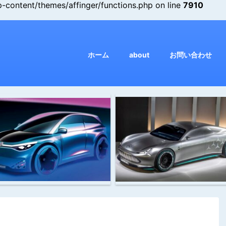
ontent/themes/affinger/functions.php on line
7910
ホーム
about
お問い合わせ