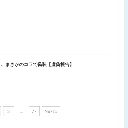
タ、まさかのコラで偽装【虚偽報告】
3
…
77
Next »