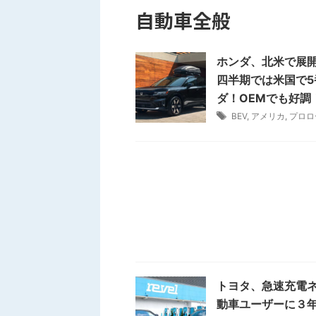
自動車全般
ホンダ、北米で展開
四半期では米国で5
ダ！OEMでも好調
BEV
,
アメリカ
,
プロロ
トヨタ、急速充電ネ
動車ユーザーに３年