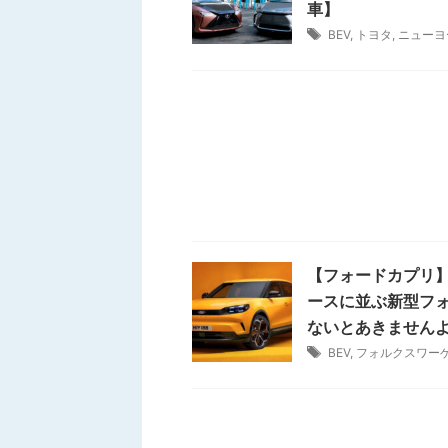
車】
BEV
,
トヨタ
,
ニューヨ
【フォードカプリ】
ースに並ぶ新型フォ
ないとあきません
BEV
,
フォルクスワー