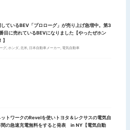
しているBEV「プロローグ」が売り上げ急増中。第3
番目に売れているBEVになりました【やったぜホン
！】
ーグ
,
ホンダ
,
北米
,
日本自動車メーカー
,
電気自動車
ットワークのRevelを使いトヨタ＆レクサスの電気自
間の急速充電無料をすると発表 in NY【電気自動