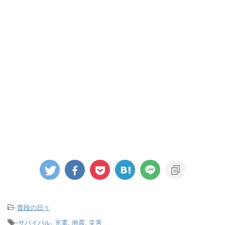
-
普段の日々
-
サバイバル
,
充電
,
地震
,
災害