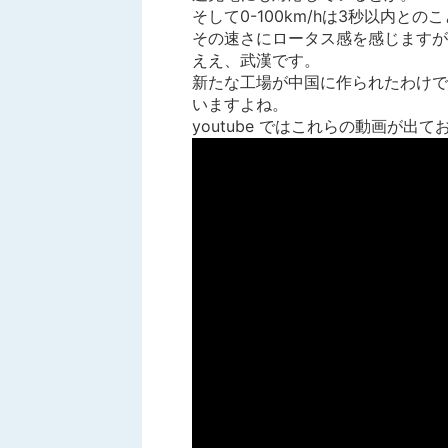
そして0-100km/hは3秒以内との
その速さにロータス感を感じますが
ええ、武漢です。
新たな工場が中国に作られたわけで
いますよね。
youtube ではこれらの動画が出