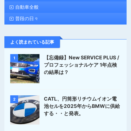
自動車全般
普段の日々
よく読まれている記事
【忘備録】New SERVICE PLUS /
1
プロフェッショナルケア 1年点検
の結果は？
CATL、円筒形リチウムイオン電
2
池セルを2025年からBMWに供給
する・・と発表。