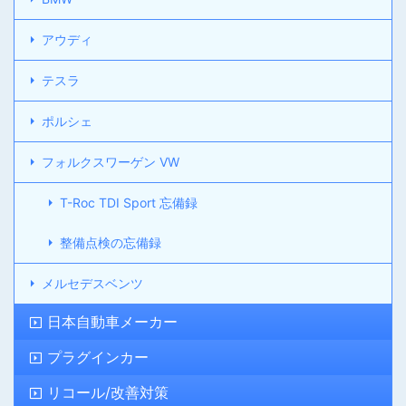
アウディ
テスラ
ポルシェ
フォルクスワーゲン VW
T-Roc TDI Sport 忘備録
整備点検の忘備録
メルセデスベンツ
日本自動車メーカー
プラグインカー
リコール/改善対策