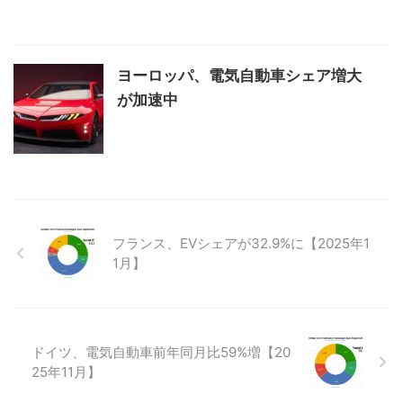
ヨーロッパ、電気自動車シェア増大
が加速中
フランス、EVシェアが32.9%に【2025年1
1月】
ドイツ、電気自動車前年同月比59%増【20
25年11月】