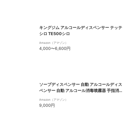
キングジム アルコールディスペンサー テッテ
シロ TE500シロ
Amazon（アマゾン）
4,000〜6,600円
ソープディスペンサー 自動 アルコールディス
ペンサー 自動 アルコール消毒噴霧器 手指消毒
機 ブラケットポータブル オート センサー自動
Amazon（アマゾン）
誘導 非接触式手指消毒機 細菌抑制 家庭用 病
9,000円
院用 滅菌器 ウイルス対策 ハンドクリーナー
感染予防 洗面所/キッチン/学校など公共の場
所に適用ン&オフィスアプリケーション用 ポ
ータブル石鹸ディスペンサー スプレー (滴下)