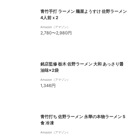
青竹手打 ラーメン 麺屋ようすけ 佐野ラーメン
4人前ｘ2
Amazon（アマゾン）
2,780〜2,980円
銘店監修 栃木 佐野ラーメン 大和 あっさり醤
油味×2袋
Amazon（アマゾン）
1,346円
青竹打ち 佐野ラーメン 永華の本物ラーメン 5
食 冷凍
Amazon（アマゾン）