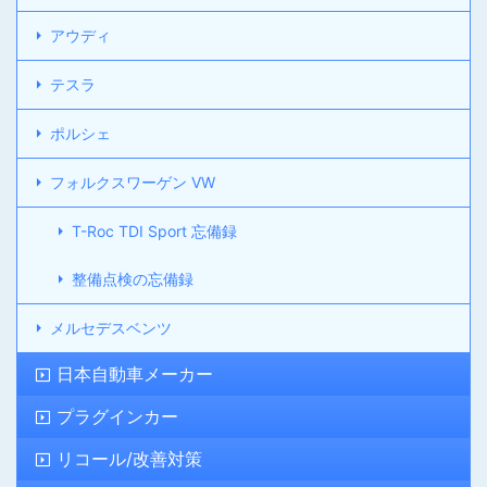
アウディ
テスラ
ポルシェ
フォルクスワーゲン VW
T-Roc TDI Sport 忘備録
整備点検の忘備録
メルセデスベンツ
日本自動車メーカー
プラグインカー
リコール/改善対策