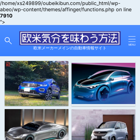
/home/xs249899/oubeikibun.com/public_html/wp-
abeo/wp-content/themes/affinger/functions.php on line
7910
">
欧米メーカーメインの自動車情報サイト