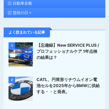
自動車全般
普段の日々
よく読まれている記事
【忘備録】New SERVICE PLUS /
1
プロフェッショナルケア 1年点検
の結果は？
CATL、円筒形リチウムイオン電
2
池セルを2025年からBMWに供給
する・・と発表。