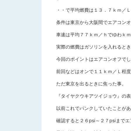
・・で平均燃費は１３．７ｋｍ／Ｌ
条件は東京から大阪間でエアコンオ
車速は平均７７ｋｍ／ｈでゆわｋｍ
実際の燃費はガソリンを入れるとき
今回のポイントはエアコンオフでし
前回などはオンで１１ｋｍ／Ｌ程度
ただ東京を出るときに焦った事。
『タイヤクウキアツイジョウ』の表
以前これでパンクしていたことがあ
確認すると２６psi～２７psiま