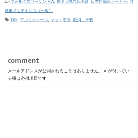
-
フォルクスワーゲン VW
,
整備点検の忘備録
,
日本自動車メーカー
,
自
動車メンテナンス（一般）
-
DIY
,
アルミホイール
,
マット塗装
,
艶消し塗装
comment
メールアドレスが公開されることはありません。
※
が付いてい
る欄は必須項目です