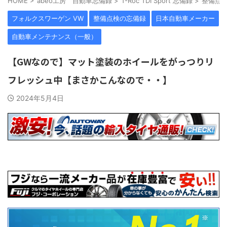
HOME
>
abeo工房 自動車忘備録
>
T-Roc TDI Sport 忘備録
>
整備点
フォルクスワーゲン VW
整備点検の忘備録
日本自動車メーカー
自動車メンテナンス（一般）
【GWなので】マット塗装のホイールをがっつりリ
フレッシュ中【まさかこんなので・・】
2024年5月4日