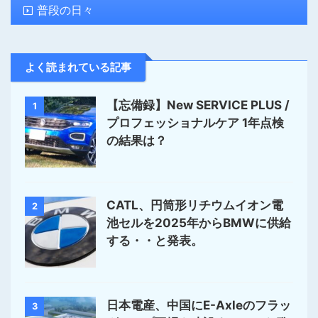
普段の日々
よく読まれている記事
【忘備録】New SERVICE PLUS /
1
プロフェッショナルケア 1年点検
の結果は？
CATL、円筒形リチウムイオン電
2
池セルを2025年からBMWに供給
する・・と発表。
日本電産、中国にE-Axleのフラッ
3