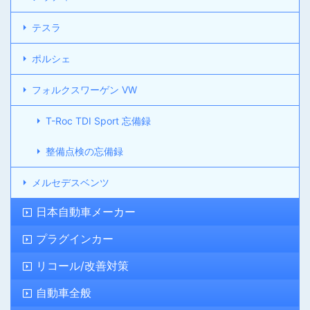
テスラ
ポルシェ
フォルクスワーゲン VW
T-Roc TDI Sport 忘備録
整備点検の忘備録
メルセデスベンツ
日本自動車メーカー
プラグインカー
リコール/改善対策
自動車全般