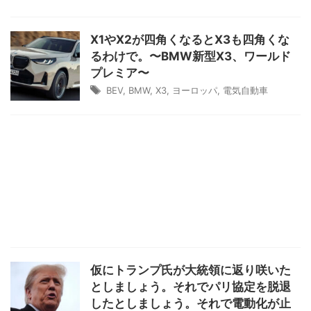
X1やX2が四角くなるとX3も四角くな
るわけで。〜BMW新型X3、ワールド
プレミア〜
BEV
,
BMW
,
X3
,
ヨーロッパ
,
電気自動車
仮にトランプ氏が大統領に返り咲いた
としましょう。それでパリ協定を脱退
したとしましょう。それで電動化が止