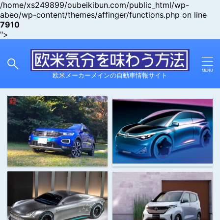
/home/xs249899/oubeikibun.com/public_html/wp-
abeo/wp-content/themes/affinger/functions.php on line
7910
">
欧米メーカーメインの自動車情報サイト