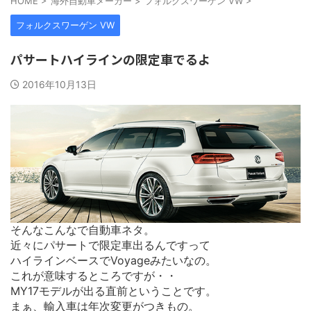
HOME
>
海外自動車メーカー
>
フォルクスワーゲン VW
>
フォルクスワーゲン VW
パサートハイラインの限定車でるよ
2016年10月13日
そんなこんなで自動車ネタ。
近々にパサートで限定車出るんですって
ハイラインベースでVoyageみたいなの。
これが意味するところですが・・
MY17モデルが出る直前ということです。
まぁ、輸入車は年次変更がつきもの。