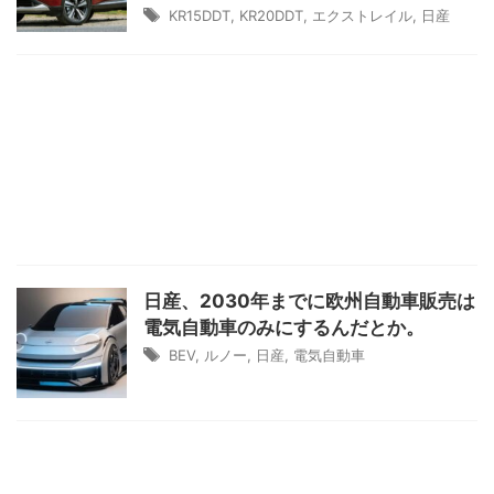
KR15DDT
,
KR20DDT
,
エクストレイル
,
日産
日産、2030年までに欧州自動車販売は
電気自動車のみにするんだとか。
BEV
,
ルノー
,
日産
,
電気自動車