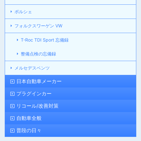
ポルシェ
フォルクスワーゲン VW
T-Roc TDI Sport 忘備録
整備点検の忘備録
メルセデスベンツ
日本自動車メーカー
プラグインカー
リコール/改善対策
自動車全般
普段の日々