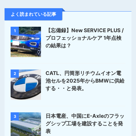
よく読まれている記事
【忘備録】New SERVICE PLUS /
1
プロフェッショナルケア 1年点検
の結果は？
CATL、円筒形リチウムイオン電
2
池セルを2025年からBMWに供給
する・・と発表。
日本電産、中国にE-Axleのフラッ
3
グシップ工場を建設することを発
表