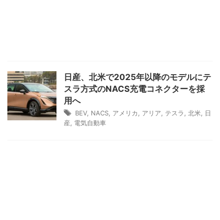
日産、北米で2025年以降のモデルにテ
スラ方式のNACS充電コネクターを採
用へ
BEV
,
NACS
,
アメリカ
,
アリア
,
テスラ
,
北米
,
日
産
,
電気自動車