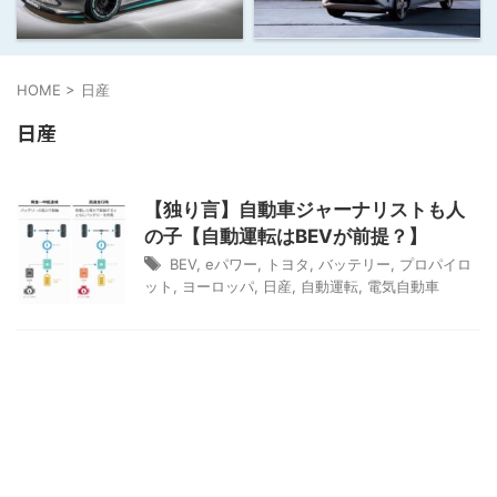
HOME
>
日産
日産
【独り言】自動車ジャーナリストも人
の子【自動運転はBEVが前提？】
BEV
,
eパワー
,
トヨタ
,
バッテリー
,
プロパイロ
ット
,
ヨーロッパ
,
日産
,
自動運転
,
電気自動車