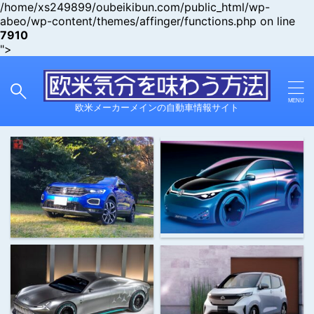
/home/xs249899/oubeikibun.com/public_html/wp-
abeo/wp-content/themes/affinger/functions.php on line
7910
">
欧米メーカーメインの自動車情報サイト