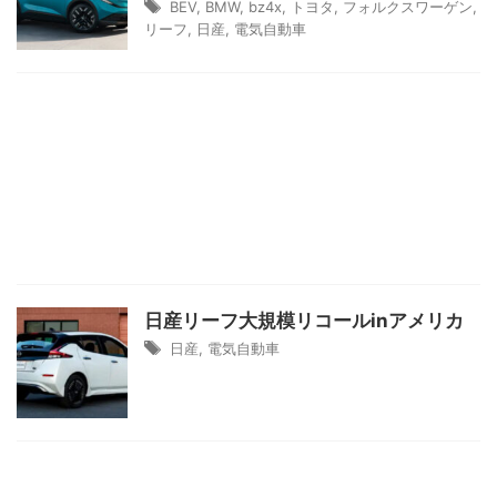
BEV
,
BMW
,
bz4x
,
トヨタ
,
フォルクスワーゲン
,
リーフ
,
日産
,
電気自動車
日産リーフ大規模リコールinアメリカ
日産
,
電気自動車