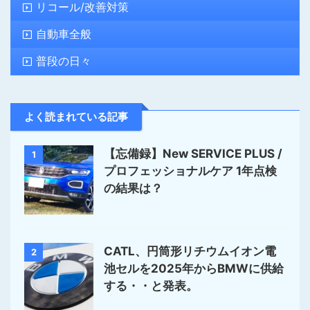
リコール/改善対策
自動車全般
普段の日々
よく読まれている記事
【忘備録】New SERVICE PLUS /
1
プロフェッショナルケア 1年点検
の結果は？
CATL、円筒形リチウムイオン電
2
池セルを2025年からBMWに供給
する・・と発表。