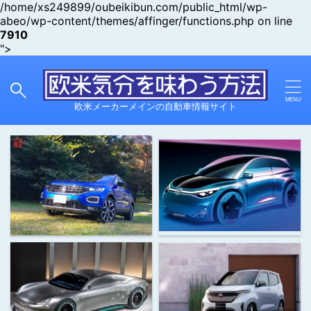
/home/xs249899/oubeikibun.com/public_html/wp-
abeo/wp-content/themes/affinger/functions.php on line
7910
">
欧米メーカーメインの自動車情報サイト