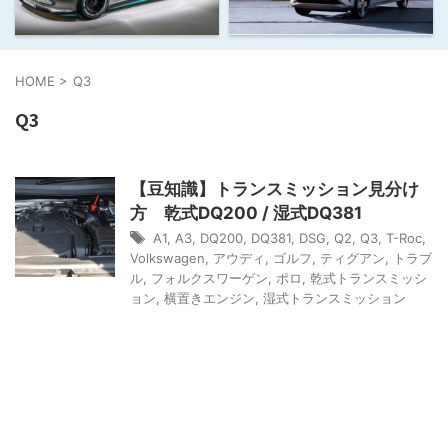
HOME
>
Q3
Q3
【豆知識】トランスミッション見分け
方 乾式DQ200 / 湿式DQ381
A1
,
A3
,
DQ200
,
DQ381
,
DSG
,
Q2
,
Q3
,
T-Roc
,
Volkswagen
,
アウディ
,
ゴルフ
,
ティグアン
,
トラブ
ル
,
フォルクスワーゲン
,
ポロ
,
乾式トランスミッシ
ョン
,
横置きエンジン
,
湿式トランスミッション