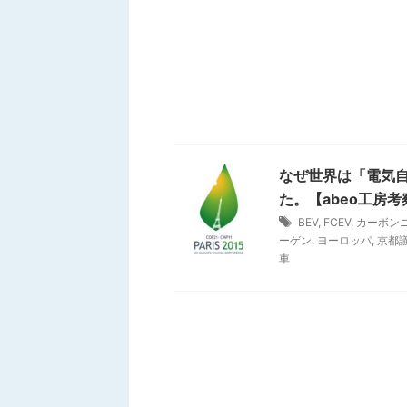
なぜ世界は「電気自
た。【abeo工房考
BEV
,
FCEV
,
カーボン
ーゲン
,
ヨーロッパ
,
京都
車