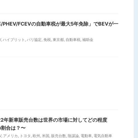
PHEV/FCEVの自動車税が最大5年免除」でBEVが一
V
,
ハイブリット
,
パリ協定
,
免税
,
東京都
,
自動車税
,
補助金
22年新車販売台数は世界の市場に対してどの程度
割合は？〜
V
,
アメリカ
,
トヨタ
,
欧州
,
米国
,
販売台数
,
陰謀論
,
電動車
,
電気自動車