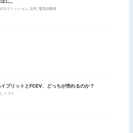
禁止に。
ゼロエミッション
,
北米
,
電気自動車
イブリットとFCEV、どっちが売れるのか？
タ
,
ミライ