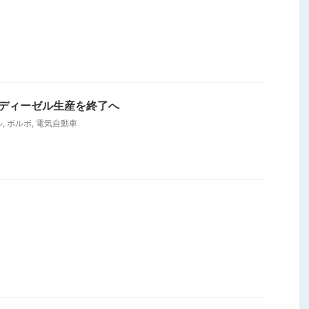
にディーゼル生産を終了へ
ル
,
ボルボ
,
電気自動車