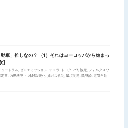
動車」推しなの？ （1）それはヨーロッパから始まっ
察】
ニュートラル
,
ゼロエミッション
,
テスラ
,
トヨタ
,
パリ協定
,
フォルクスワ
議定書
,
内燃機廃止
,
地球温暖化
,
排ガス規制
,
環境問題
,
陰謀論
,
電気自動