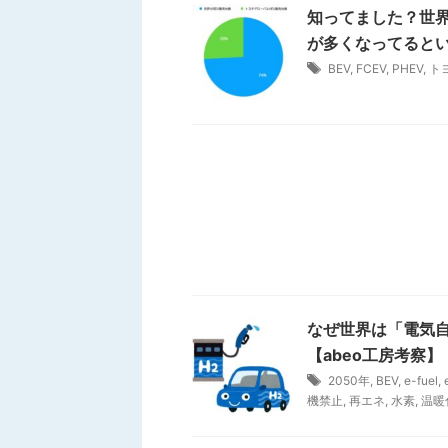
知ってました？世
が多くなってると
BEV
,
FCEV
,
PHEV
,
ト
なぜ世界は「電気自
【abeo工房考察】
2050年
,
BEV
,
e-fuel
,
機禁止
,
再エネ
,
水素
,
温暖