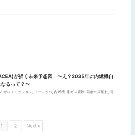
ACEA)が描く未来予想図 〜え？2035年に内燃機自
になるって？〜
V
,
ゼロエミッション
,
ヨーロッパ
,
内燃機
,
排ガス規制
,
若者の車離れ
,
電
1
2
Next »