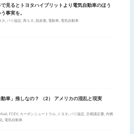
界で見るとトヨタハイブリットより電気自動車のほう
いう事実を。
ヨタ
,
パリ協定
,
再エネ
,
脱炭素
,
電動車
,
電気自動車
動車」推しなの？ （2） アメリカの混乱と現実
efuel
,
FCEV
,
カーボンニュートラル
,
トヨタ
,
パリ協定
,
京都議定書
,
内燃
化
,
電気自動車