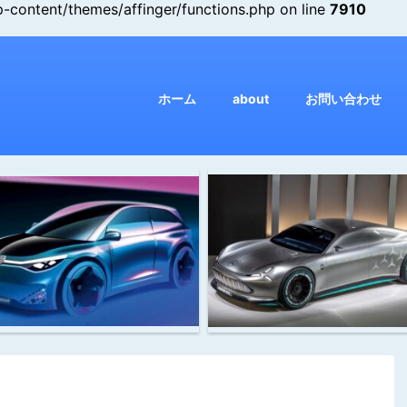
ontent/themes/affinger/functions.php on line
7910
ホーム
about
お問い合わせ